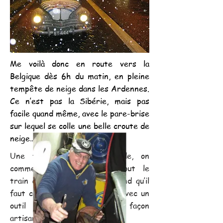
Me voilà donc en route vers la
Belgique dès 6h du matin, en pleine
tempête de neige dans les Ardennes.
Ce n’est pas la Sibérie, mais pas
facile quand même, avec le pare-brise
sur lequel se colle une belle croute de
neige…
Une fois arrivé chez Claude, on
commence par démonter tout le
train avant, ce qui sous-entend qu’il
faut comprimer les ressorts avec un
outil spécial, fabriqué de façon
artisanale par mon ami.