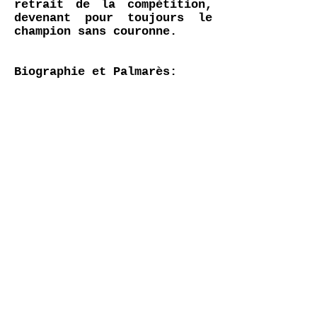
retrait de la compétition,
devenant pour toujours le
champion sans couronne.
Biographie et Palmarès:
Né an Angleterre le 17
septembre 1929, décédé le 12
avril 2020 à l'âge de 90
ans.
Stirling c'est 66 Grand Prix
de 1951 à 1961 - 16
victoires - 16 pole
positions - 20 records du
tour et 186,5 points marqués